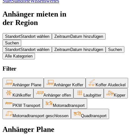
Start
Standorte
Wissenswertes
Anhänger mieten in
der Region
Standort
Standort wählen
Zeitraum
Datum hinzufügen
Suchen
Standort
Standort wählen
Zeitraum
Datum hinzufügen
Suchen
Alle Kategorien
Filter
Anhänger Plane
Anhänger Koffer
Koffer Aludeckel
Kühlkoffer
Anhänger offen
Laubgitter
Kipper
PKW Transport
Motorrad­transport
Motorrad­transport geschlossen
Quadtransport
Anhänger Plane