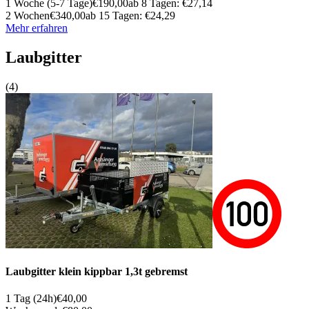
1 Woche (5-7 Tage)
€190,00
ab 8 Tagen: €27,14
2 Wochen
€340,00
ab 15 Tagen: €24,29
Mehr erfahren
Laubgitter
(4)
Laubgitter klein kippbar 1,3t gebremst
1 Tag (24h)
€40,00